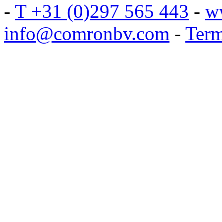
-
T +31 (0)297 565 443
-
w
info@comronbv.com
-
Term