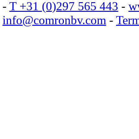
-
T +31 (0)297 565 443
-
w
info@comronbv.com
-
Term