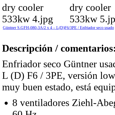
Güntner S.GFH-080-3A/2 x 4 – L(D)F6/3PE / Enfriador seco usado
Descripción / comentarios
Enfriador seco Güntner usa
L (D) F6 / 3PE, versión low 
muy buen estado, está equi
8 ventiladores Ziehl-Ab
60 Hz