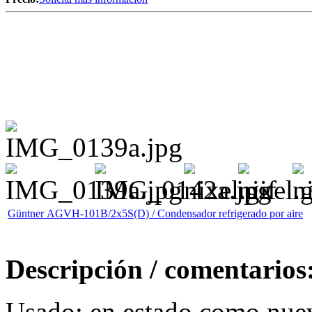
Güntner AGVH-101B/2x5S(D) / Condensador refrigerado por aire
Descripción / comentarios
Usado: en estado como nue