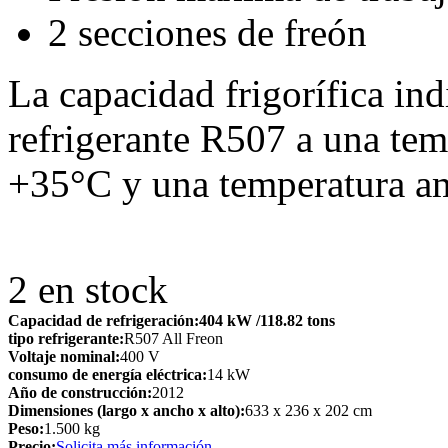
2 secciones de freón
La capacidad frigorífica in
refrigerante R507 a una te
+35°C y una temperatura a
2
en stock
Capacidad de refrigeración:
404 kW
/118.82 tons
tipo refrigerante:
R507 All Freon
Voltaje nominal:
400 V
consumo de energía eléctrica:
14 kW
Año de construcción:
2012
Dimensiones (largo x ancho x alto):
633 x 236 x 202 cm
Peso:
1.500 kg
Precio:
Solicita más información