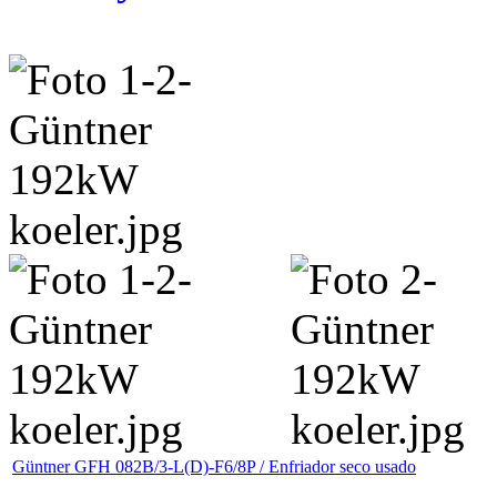
Güntner GFH 082B/3-L(D)-F6/8P / Enfriador seco usado