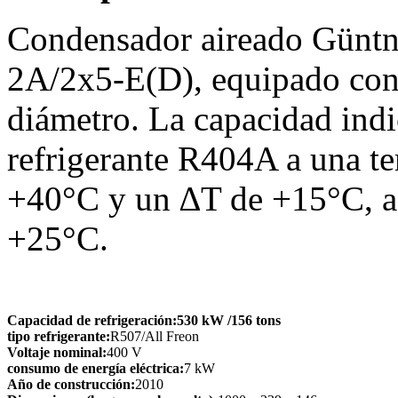
Condensador aireado Güntn
2A/2x5-E(D), equipado con
diámetro. La capacidad ind
refrigerante R404A a una t
+40°C y un ∆T de +15°C, a
+25°C.
Capacidad de refrigeración:
530 kW
/156 tons
tipo refrigerante:
R507/All Freon
Voltaje nominal:
400 V
consumo de energía eléctrica:
7 kW
Año de construcción:
2010